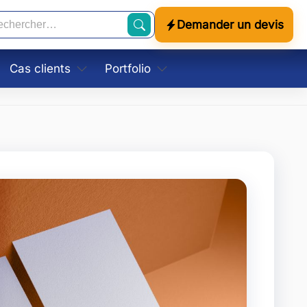
Demander un devis
cherche
Cas clients
Portfolio
Restauration
Identités visuelles
Tourisme
Supports imprimés
Retail
Campagnes locales
 support
Services
le