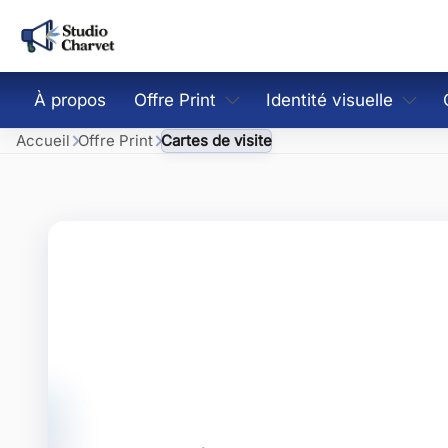
À propos
Offre Print
Identité visuelle
Accueil
Offre Print
Cartes de visite
Cartes de visite
Création de logo
Flyers et brochures
Charte graphique & gu
Signalétique intérieure et
Direction artistique 
extérieure
PLV & Matériel promotionnel
Packaging & Étiquetage
Kits Print + Social