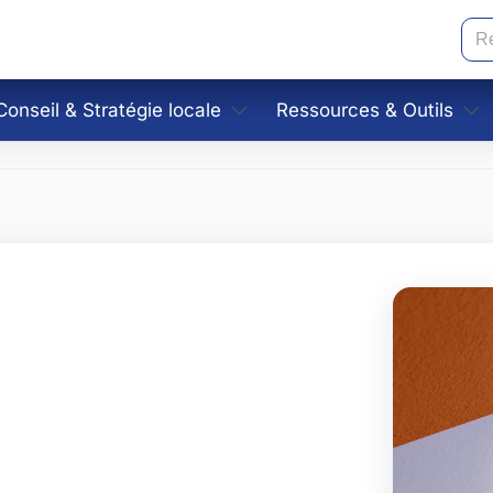
Re
Conseil & Stratégie locale
Ressources & Outils
Audit & plan d’actions
Fiches pratiques
idelines
Coordination print & digital
Gabarits
& maquettes
Accompagnement PME
Conseils marketing
Assistant Choix du bon
Générateur de palettes
Assistant stratégie loca