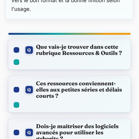
vers le bon format et la bonne finition selon
l'usage.
FAQ
Que vais-je trouver dans cette
Q
rubrique Ressources & Outils ?
Ces ressources conviennent-
elles aux petites séries et délais
Q
courts ?
Dois-je maîtriser des logiciels
avancés pour utiliser les
Q
gabarits ?