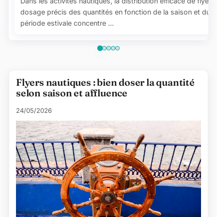
Dans les activités nautiques, la distribution efficace de flyer
dosage précis des quantités en fonction de la saison et du fl
période estivale concentre ...
Articles de la catégorie
Flyers nautiques : bien doser la quantité
selon saison et affluence
24/05/2026