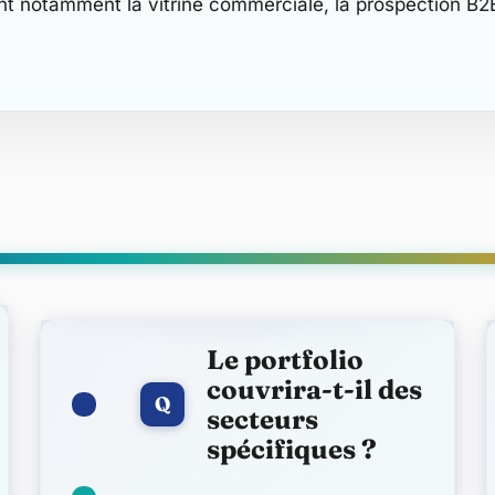
ront notamment la vitrine commerciale, la prospection B2B
Le portfolio
couvrira-t-il des
Q
secteurs
spécifiques ?