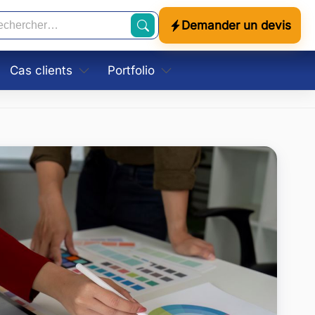
Demander un devis
cherche
Cas clients
Portfolio
Restauration
Identités visuelles
Tourisme
Supports imprimés
Retail
Campagnes locales
 support
Services
le