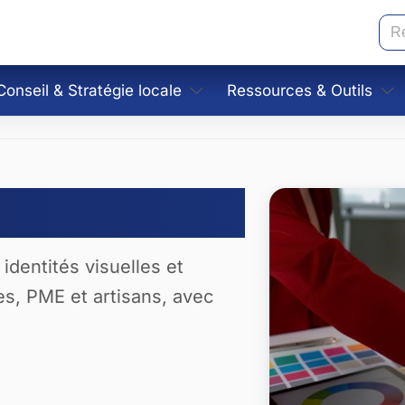
Re
Conseil & Stratégie locale
Ressources & Outils
Audit & plan d’actions
Fiches pratiques
idelines
Coordination print & digital
Gabarits
& maquettes
Accompagnement PME
Conseils marketing
 identités visuelles et
Assistant Choix du bon
s, PME et artisans, avec
Générateur de palettes
Assistant stratégie loca