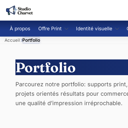
À propos
Offre Print
Identité visuelle
Accueil
Portfolio
Cartes de visite
Création de logo
Flyers et brochures
Charte graphique & gu
Portfolio
Signalétique intérieure et
Direction artistique 
extérieure
Parcourez notre portfolio: supports print,
projets orientés résultats pour commerce
PLV & Matériel promotionnel
une qualité d’impression irréprochable.
Packaging & Étiquetage
Kits Print + Social